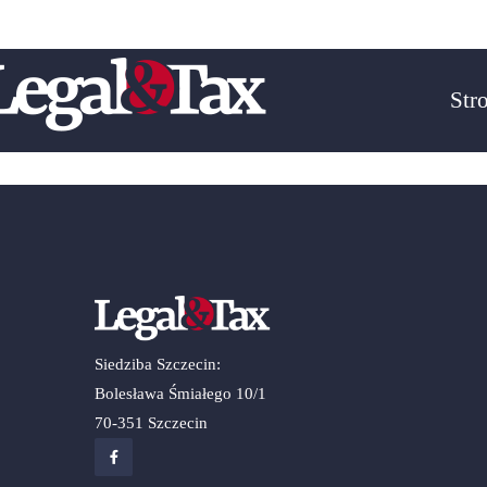
Email :
biuro@legal-tax.pl
Telefon : + 48 606-127-39
Str
Siedziba Szczecin:
Bolesława Śmiałego 10/1
70-351 Szczecin