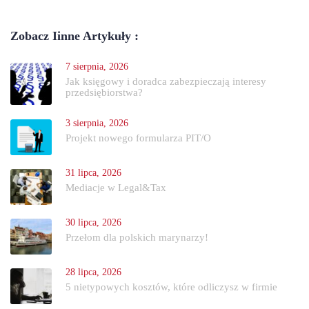
Zobacz Iinne Artykuły :
7 sierpnia, 2026
Jak księgowy i doradca zabezpieczają interesy
przedsiębiorstwa?
3 sierpnia, 2026
Projekt nowego formularza PIT/O
31 lipca, 2026
Mediacje w Legal&Tax
30 lipca, 2026
Przełom dla polskich marynarzy!
28 lipca, 2026
5 nietypowych kosztów, które odliczysz w firmie