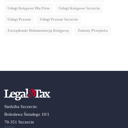
Usługi Księgowe Dla Firm
Usługi Księgowe Szczecin
Usługi Prawne
Usługi Prawne Szczecin
Zarządzanie Dokumentacją Księgową
Zmiany Przepisów
Siedziba Szczecin:
Bolesława Śmiałego 10/1
70-351 Szczecin