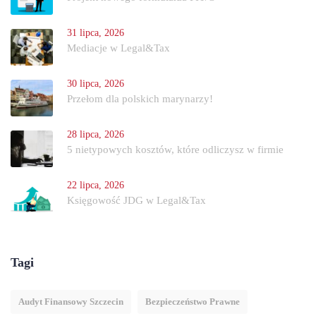
31 lipca, 2026
Mediacje w Legal&Tax
30 lipca, 2026
Przełom dla polskich marynarzy!
28 lipca, 2026
5 nietypowych kosztów, które odliczysz w firmie
22 lipca, 2026
Księgowość JDG w Legal&Tax
Tagi
Audyt Finansowy Szczecin
Bezpieczeństwo Prawne