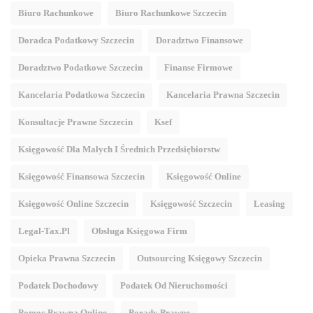
Biuro Rachunkowe
Biuro Rachunkowe Szczecin
Doradca Podatkowy Szczecin
Doradztwo Finansowe
Doradztwo Podatkowe Szczecin
Finanse Firmowe
Kancelaria Podatkowa Szczecin
Kancelaria Prawna Szczecin
Konsultacje Prawne Szczecin
Ksef
Księgowość Dla Małych I Średnich Przedsiębiorstw
Księgowość Finansowa Szczecin
Księgowość Online
Księgowość Online Szczecin
Księgowość Szczecin
Leasing
Legal-Tax.pl
Obsługa Księgowa Firm
Opieka Prawna Szczecin
Outsourcing Księgowy Szczecin
Podatek Dochodowy
Podatek Od Nieruchomości
Pomoc Prawna Online
Porady Prawne