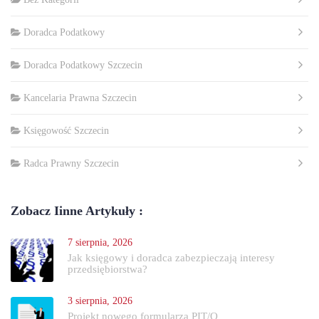
Doradca Podatkowy
Doradca Podatkowy Szczecin
Kancelaria Prawna Szczecin
Księgowość Szczecin
Radca Prawny Szczecin
Zobacz Iinne Artykuły :
7 sierpnia, 2026
Jak księgowy i doradca zabezpieczają interesy
przedsiębiorstwa?
3 sierpnia, 2026
Projekt nowego formularza PIT/O