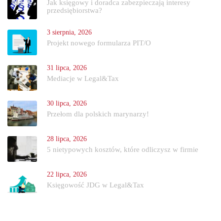
Jak księgowy i doradca zabezpieczają interesy
przedsiębiorstwa?
3 sierpnia, 2026
Projekt nowego formularza PIT/O
31 lipca, 2026
Mediacje w Legal&Tax
30 lipca, 2026
Przełom dla polskich marynarzy!
28 lipca, 2026
5 nietypowych kosztów, które odliczysz w firmie
22 lipca, 2026
Księgowość JDG w Legal&Tax