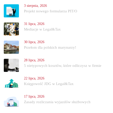
3 sierpnia, 2026
Projekt nowego formularza PIT/O
31 lipca, 2026
Mediacje w Legal&Tax
30 lipca, 2026
Przełom dla polskich marynarzy!
28 lipca, 2026
5 nietypowych kosztów, które odliczysz w firmie
22 lipca, 2026
Księgowość JDG w Legal&Tax
17 lipca, 2026
Zasady rozliczania wyjazdów służbowych