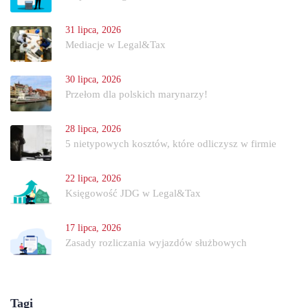
31 lipca, 2026
Mediacje w Legal&Tax
30 lipca, 2026
Przełom dla polskich marynarzy!
28 lipca, 2026
5 nietypowych kosztów, które odliczysz w firmie
22 lipca, 2026
Księgowość JDG w Legal&Tax
17 lipca, 2026
Zasady rozliczania wyjazdów służbowych
Tagi