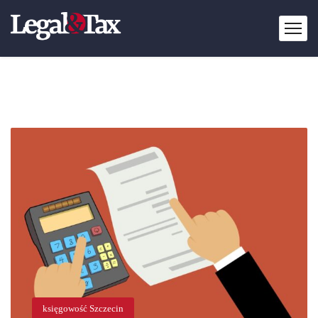
księgowość Szczecin