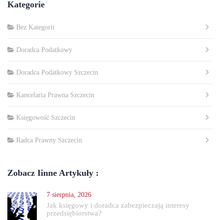
Kategorie
Bez Kategorii
Doradca Podatkowy
Doradca Podatkowy Szczecin
Kancelaria Prawna Szczecin
Księgowość Szczecin
Radca Prawny Szczecin
Zobacz Iinne Artykuły :
7 sierpnia, 2026
Jak księgowy i doradca zabezpieczają interesy
przedsiębiorstwa?