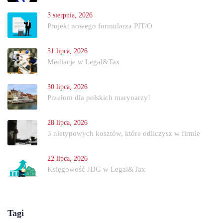
3 sierpnia, 2026
Projekt nowego formularza PIT/O
31 lipca, 2026
Mediacje w Legal&Tax
30 lipca, 2026
Przełom dla polskich marynarzy!
28 lipca, 2026
5 nietypowych kosztów, które odliczysz w firmie
22 lipca, 2026
Księgowość JDG w Legal&Tax
Tagi