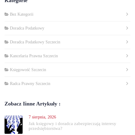
Kategorie
Bez Kategorii
Doradca Podatkowy
Doradca Podatkowy Szczecin
Kancelaria Prawna Szczecin
Księgowość Szczecin
Radca Prawny Szczecin
Zobacz Iinne Artykuły :
7 sierpnia, 2026
Jak księgowy i doradca zabezpieczają interesy
przedsiębiorstwa?