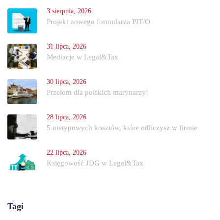
3 sierpnia, 2026
Projekt nowego formularza PIT/O
31 lipca, 2026
Mediacje w Legal&Tax
30 lipca, 2026
Przełom dla polskich marynarzy!
28 lipca, 2026
5 nietypowych kosztów, które odliczysz w firmie
22 lipca, 2026
Księgowość JDG w Legal&Tax
Tagi