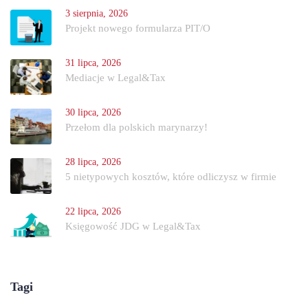
3 sierpnia, 2026
Projekt nowego formularza PIT/O
31 lipca, 2026
Mediacje w Legal&Tax
30 lipca, 2026
Przełom dla polskich marynarzy!
28 lipca, 2026
5 nietypowych kosztów, które odliczysz w firmie
22 lipca, 2026
Księgowość JDG w Legal&Tax
Tagi