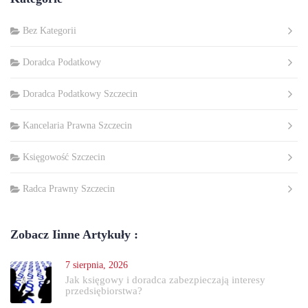
Bez Kategorii
Doradca Podatkowy
Doradca Podatkowy Szczecin
Kancelaria Prawna Szczecin
Księgowość Szczecin
Radca Prawny Szczecin
Zobacz Iinne Artykuły :
7 sierpnia, 2026
Jak księgowy i doradca zabezpieczają interesy
przedsiębiorstwa?