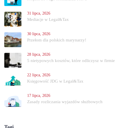
31 lipca, 2026
Mediacje w Legal&Tax
30 lipca, 2026
Przełom dla polskich marynarzy!
28 lipca, 2026
5 nietypowych kosztów, które odliczysz w firmie
22 lipca, 2026
Księgowość JDG w Legal&Tax
17 lipca, 2026
Zasady rozliczania wyjazdów służbowych
Tagi