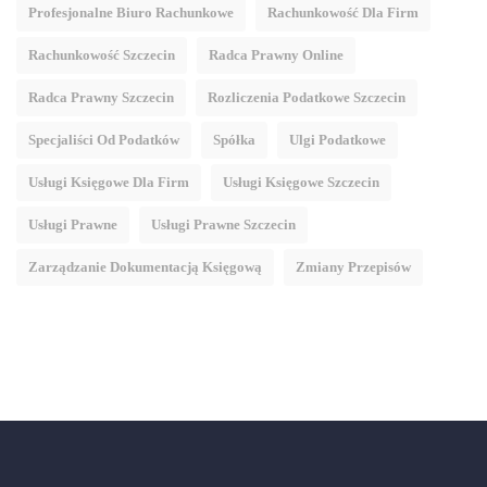
Profesjonalne Biuro Rachunkowe
Rachunkowość Dla Firm
Rachunkowość Szczecin
Radca Prawny Online
Radca Prawny Szczecin
Rozliczenia Podatkowe Szczecin
Specjaliści Od Podatków
Spółka
Ulgi Podatkowe
Usługi Księgowe Dla Firm
Usługi Księgowe Szczecin
Usługi Prawne
Usługi Prawne Szczecin
Zarządzanie Dokumentacją Księgową
Zmiany Przepisów