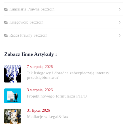
Kancelaria Prawna Szczecin
Księgowość Szczecin
Radca Prawny Szczecin
Zobacz Iinne Artykuły :
7 sierpnia, 2026
Jak księgowy i doradca zabezpieczają interesy
przedsiębiorstwa?
3 sierpnia, 2026
Projekt nowego formularza PIT/O
31 lipca, 2026
Mediacje w Legal&Tax