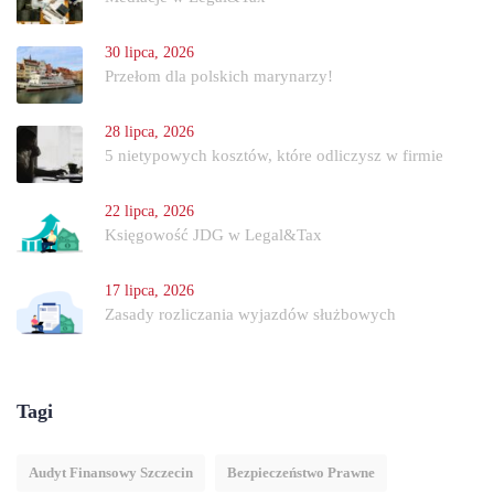
30 lipca, 2026
Przełom dla polskich marynarzy!
28 lipca, 2026
5 nietypowych kosztów, które odliczysz w firmie
22 lipca, 2026
Księgowość JDG w Legal&Tax
17 lipca, 2026
Zasady rozliczania wyjazdów służbowych
Tagi
Audyt Finansowy Szczecin
Bezpieczeństwo Prawne