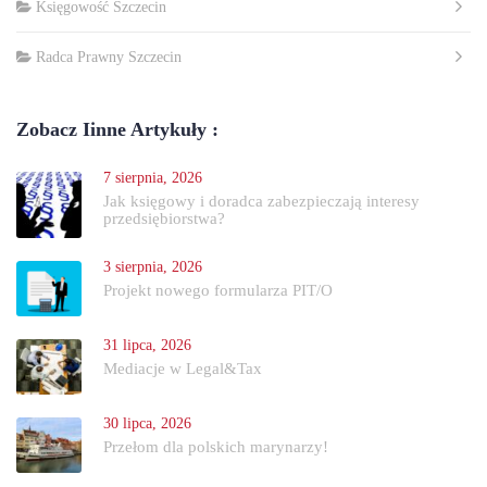
Księgowość Szczecin
Radca Prawny Szczecin
Zobacz Iinne Artykuły :
7 sierpnia, 2026
Jak księgowy i doradca zabezpieczają interesy
przedsiębiorstwa?
3 sierpnia, 2026
Projekt nowego formularza PIT/O
31 lipca, 2026
Mediacje w Legal&Tax
30 lipca, 2026
Przełom dla polskich marynarzy!