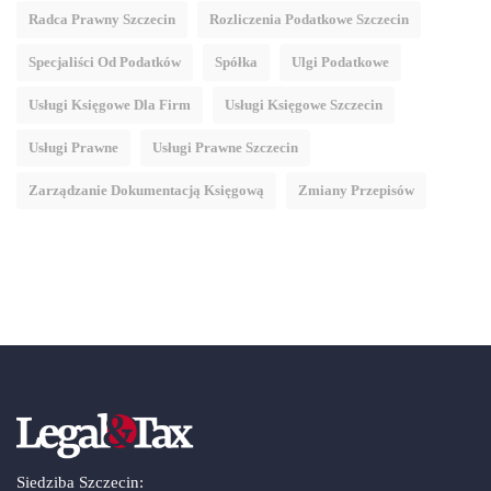
Radca Prawny Szczecin
Rozliczenia Podatkowe Szczecin
Specjaliści Od Podatków
Spółka
Ulgi Podatkowe
Usługi Księgowe Dla Firm
Usługi Księgowe Szczecin
Usługi Prawne
Usługi Prawne Szczecin
Zarządzanie Dokumentacją Księgową
Zmiany Przepisów
Siedziba Szczecin: