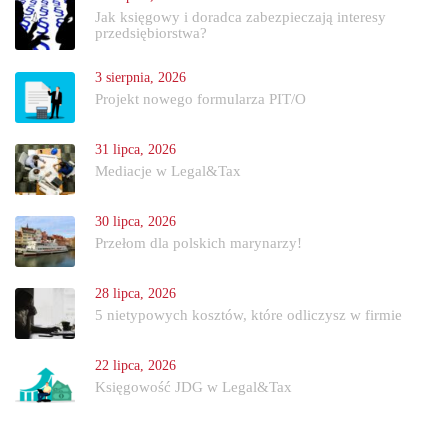
Jak księgowy i doradca zabezpieczają interesy
przedsiębiorstwa?
3 sierpnia, 2026
Projekt nowego formularza PIT/O
31 lipca, 2026
Mediacje w Legal&Tax
30 lipca, 2026
Przełom dla polskich marynarzy!
28 lipca, 2026
5 nietypowych kosztów, które odliczysz w firmie
22 lipca, 2026
Księgowość JDG w Legal&Tax