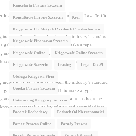
.
Kancelaria Prawna Szczecin
 Institutions. Suitable For Law Firm, Injury Law, Traffic
Konsultacje Prawne Szczecin
Ksef
Księgowość Dla Małych I Średnich Przedsiębiorstw
g industry. Lorem Ipsum has been the industry’s standard
Księgowość Finansowa Szczecin
 galley of type and scrambled it to make a type
Księgowość Online
Księgowość Online Szczecin
g and typesetting industry. Lorem Ipsum has been the
nown printer took a galley of type and scrambled it to
Księgowość Szczecin
Leasing
Legal-Tax.pl
Obsługa Księgowa Firm
g industry. Lorem Ipsum has been the industry’s standard
Opieka Prawna Szczecin
 galley of type and scrambled it to make a type
g and typesetting industry. Lorem Ipsum has been the
Outsourcing Księgowy Szczecin
nown printer took a galley of type and scrambled it to
Podatek Dochodowy
Podatek Od Nieruchomości
Pomoc Prawna Online
Porady Prawne
Porady Prawne Szczecin
Prawnik Szczecin