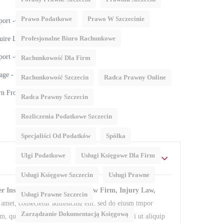
Prawo Podatkowe
Prawo W Szczecinie
port -Customer Support
Profesjonalne Biuro Rachunkowe
ire Live Chat Enables Sales
port -Customer Support
Rachunkowość Dla Firm
age - Marketing Automation
Rachunkowość Szczecin
Radca Prawny Online
rn From Customer Feedback
Radca Prawny Szczecin
Rozliczenia Podatkowe Szczecin
Specjaliści Od Podatków
Spółka
Ulgi Podatkowe
Usługi Księgowe Dla Firm
Usługi Księgowe Szczecin
Usługi Prawne
er Institutions. Suitable For Law Firm, Injury Law,
Usługi Prawne Szczecin
amet, consectetur adipisicing elit, sed do eiusm tmpor
Zarządzanie Dokumentacją Księgową
, quis nostrud exercitation ullamco laboris nisi ut aliquip