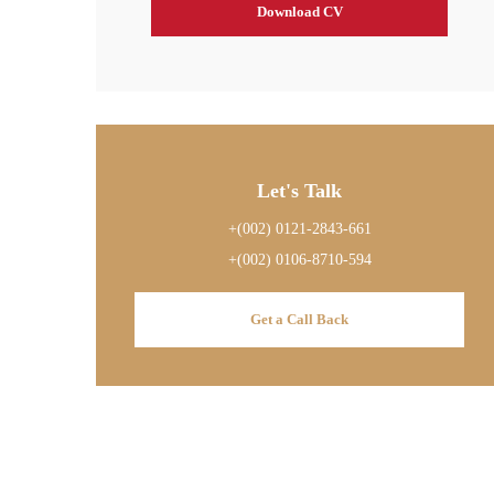
Download CV
Let's Talk
+(002) 0121-2843-661
+(002) 0106-8710-594
Get a Call Back