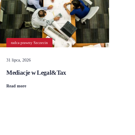
radca prawny Szczecin
d
31 lipca, 2026
30 l
Mediacje w Legal&Tax
Pr
Read more
Rea