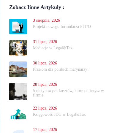
Zobacz Iinne Artykuły :
3 sierpnia, 2026
Projekt nowego formularza PIT/O
31 lipca, 2026
Mediacje w Legal&Tax
30 lipca, 2026
Przełom dla polskich marynarzy!
28 lipca, 2026
5 nietypowych kosztów, które odliczysz w
firmie
22 lipca, 2026
Księgowość JDG w Legal&Tax
17 lipca, 2026