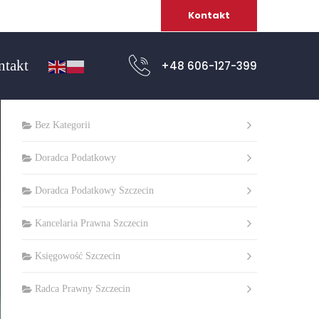
Kontakt
ntakt
+48 606-127-399
Kategorie
Bez Kategorii
Doradca Podatkowy
Doradca Podatkowy Szczecin
Kancelaria Prawna Szczecin
Księgowość Szczecin
Radca Prawny Szczecin