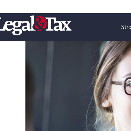
Email :
biuro@legal-tax.pl
Telefon : + 48 606-127-39
Str