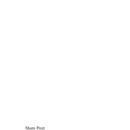
księgowość Szczecin
17 lipca, 2026
Zasady rozliczania wyjazdów
służbowych
Read more
Share Post: