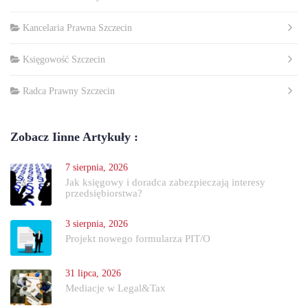
Kancelaria Prawna Szczecin
Księgowość Szczecin
Radca Prawny Szczecin
Zobacz Iinne Artykuły :
7 sierpnia, 2026
Jak księgowy i doradca zabezpieczają interesy
przedsiębiorstwa?
3 sierpnia, 2026
Projekt nowego formularza PIT/O
31 lipca, 2026
Mediacje w Legal&Tax