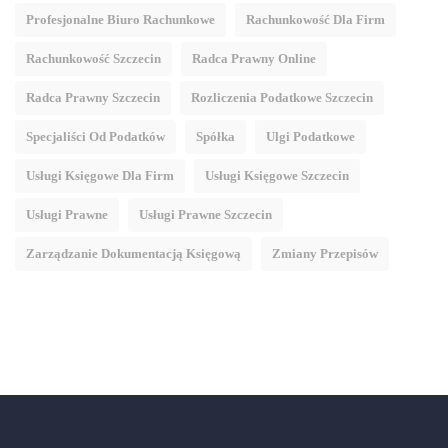
Profesjonalne Biuro Rachunkowe
Rachunkowość Dla Firm
Rachunkowość Szczecin
Radca Prawny Online
Radca Prawny Szczecin
Rozliczenia Podatkowe Szczecin
Specjaliści Od Podatków
Spółka
Ulgi Podatkowe
Usługi Księgowe Dla Firm
Usługi Księgowe Szczecin
Usługi Prawne
Usługi Prawne Szczecin
Zarządzanie Dokumentacją Księgową
Zmiany Przepisów