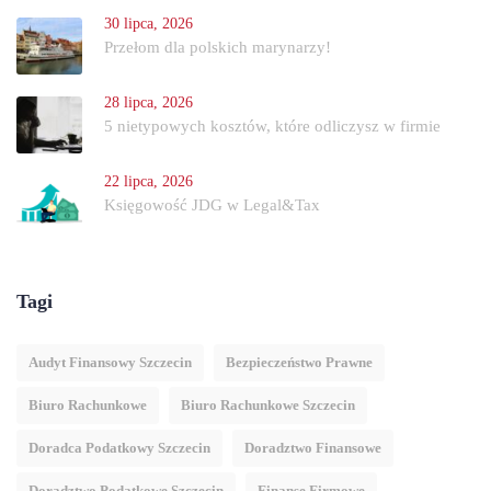
30 lipca, 2026
Przełom dla polskich marynarzy!
28 lipca, 2026
5 nietypowych kosztów, które odliczysz w firmie
22 lipca, 2026
Księgowość JDG w Legal&Tax
Tagi
Audyt Finansowy Szczecin
Bezpieczeństwo Prawne
Biuro Rachunkowe
Biuro Rachunkowe Szczecin
Doradca Podatkowy Szczecin
Doradztwo Finansowe
Doradztwo Podatkowe Szczecin
Finanse Firmowe