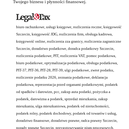
Twojego biznesu i płynności finansowej.
biuro rachunkowe, usługi księgowe, rozliczenia roczne, księgowość
Szczecin, księgowość JDG, rozliczenia firm, obsługa kadrowa,
księgowość online, rozliczenia zza granicy, rozliczenia zagraniczne
Szczecin, doradztwo podatkowe, doradca podatkowy Szczecin,
rozliczenia podatkowe, PIT, rozliczenia VAT, pomoc podatkowa,
biuro podatkowe, optymalizacja podatkowa, obsługa podatkowa,
PIT-37, PIT-36, PIT-28, PIT-39, ulgi podatkowe, zwrot podatku,
rozliczenie podatku 2026, zeznania podatkowe, deklaracja
podatkowa, reprezentacja przed organami podatkowymi, podatek
od spadków i darowizn, pcc, zakup auta podatki, pożyczka a
podatek, darowizna a podatek, sprzedaż mieszkania, zakup
mieszkania, ulga mieszkaniowa, podatek od nieruchomości,
podatek rolny, podatek dochodowy, podatek od towarów i usług,
doradztwo finansowe, doradztwo prawne, radca prawny Szczecin,
porady prawne Szczecin, przygotowywanie pism procesowych,