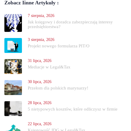
Zobacz Iinne Artykuły :
7 sierpnia, 2026
Jak księgowy i doradca zabezpieczają interesy
przedsiębiorstwa?
3 sierpnia, 2026
Projekt nowego formularza PIT/O
31 lipca, 2026
Mediacje w Legal&Tax
30 lipca, 2026
Przełom dla polskich marynarzy!
28 lipca, 2026
5 nietypowych kosztów, które odliczysz w firmie
22 lipca, 2026
Księgowość JDG w Legal&Tax