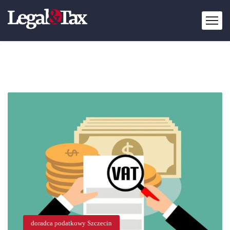
doradca podatkowy Szczecin