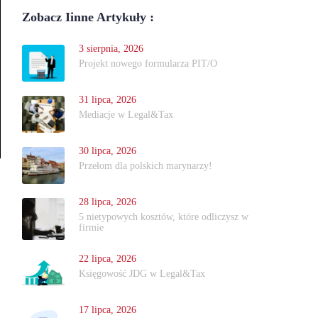
Zobacz Iinne Artykuły :
3 sierpnia, 2026
Projekt nowego formularza PIT/O
31 lipca, 2026
Mediacje w Legal&Tax
30 lipca, 2026
Przełom dla polskich marynarzy!
28 lipca, 2026
5 nietypowych kosztów, które odliczysz w
firmie
22 lipca, 2026
Księgowość JDG w Legal&Tax
17 lipca, 2026