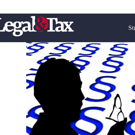
Email :
biuro@legal-tax.pl
Telefon : + 48 606-127-399
St