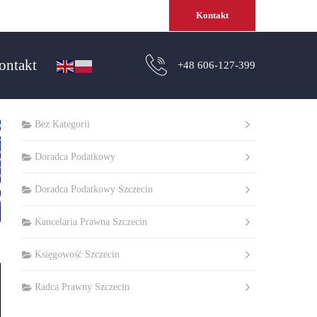
Kontakt
ontakt
+48 606-127-399
Kategorie
Bez Kategorii
Doradca Podatkowy
Doradca Podatkowy Szczecin
Kancelaria Prawna Szczecin
Księgowość Szczecin
Radca Prawny Szczecin